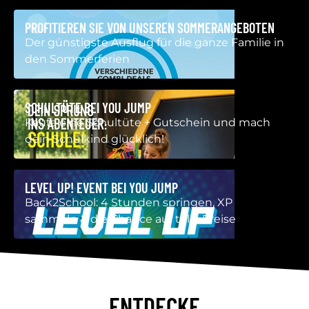
PROFITIEREN SIE VON UNSEREN SOMMERANGEBOTEN
Der günstigste Ausflug für die ganze Familie in
den Sommerferien
SCHULTÜTE BEI YOU JUMP
Kaufe eine Schultüte + Gutschein und mach
dein Schulkind glücklich!
LEVEL UP! EVENT BEI YOU JUMP
Back2School: 4 Stunden springen, XP
sammeln & die Chance auf tolle Preise
ENTDECKE