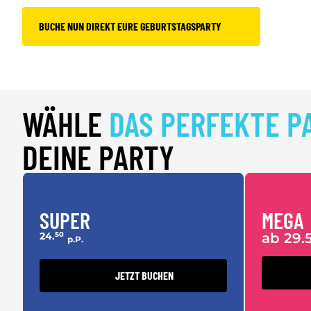
BUCHE NUN DIREKT EURE GEBURTSTAGSPARTY
WÄHLE
DAS PERFEKTE P
DEINE PARTY
SUPER
MEGA
24.
50
ab 29.
p.P.
JETZT BUCHEN