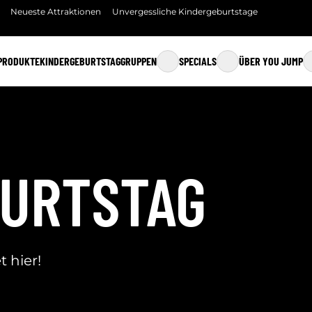
Neueste Attraktionen
Unvergessliche Kindergeburtstage
PRODUKTE
KINDERGEBURTSTAG
GRUPPEN
SPECIALS
ÜBER YOU JUMP
GRUPPEN
YOU PLAY CAMPS & KURSE
ÜBER YOU JUMP
SCHULEN
MINI JUMP
ESSEN & TRINKEN
FAMILY JUMP
ÜBERNAHME VON 
WEEKEND JUMP
KONTAKT
BURTSTAG
JUMP CLUB
FAQ
YOU JUMP CARE
SICHERHEIT
 hier!