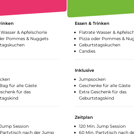
rinken
Essen & Trinken
e Wasser & Apfelschorle
Flatrate Wasser & Apfelsc
oder Pommes & Nuggets
Pizza oder Pommes & Nu
stagskuchen
Geburtstagskuchen
Candies
Inklusive
cken
Jumpsocken
Bag für alle Gäste
Geschenke für alle Gäste
eschenk für das
Extra Geschenk für das
tagskind
Geburtstagskind
Zeitplan
 Jump Session
120 Min. Jump Session
 Partytisch nach der Jump
60 Min. Partytisch nach 