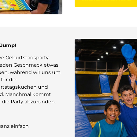
 Jump!
ve Geburtstagsparty.
r jeden Geschmack etwas
aben, während wir uns um
für die
urtstagskuchen und
ind. Manchmal kommt
 die Party abzurunden.
anz einfach