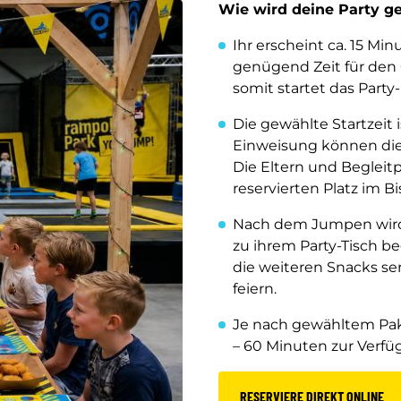
Wie wird deine Party ge
Ihr erscheint ca. 15 Mi
genügend Zeit für den
somit startet das Party
Die gewählte Startzeit
Einweisung können die 
Die Eltern und Begleitp
reservierten Platz im Bi
Nach dem Jumpen wird 
zu ihrem Party-Tisch b
die weiteren Snacks ser
feiern.
Je nach gewähltem Pake
– 60 Minuten zur Verfü
RESERVIERE DIREKT ONLINE