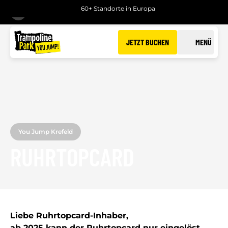
60+ Standorte in Europa
ZURÜCK
JETZT BUCHEN
MENÜ
You Jump Krefeld
RUHRTOPCARD
Liebe Ruhrtopcard-Inhaber,
ab 2025 kann der Ruhrtopcard nur eingelöst