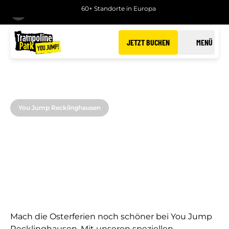
60+ Standorte in Europa
ZURÜCK
JETZT BUCHEN
MENÜ
You Jump Recklinghausen
OSTERFERIEN BEI YOU
JUMP RECKLINGHAUSEN
Mach die Osterferien noch schöner bei You Jump
Recklinghausen. Mit unseren speziellen