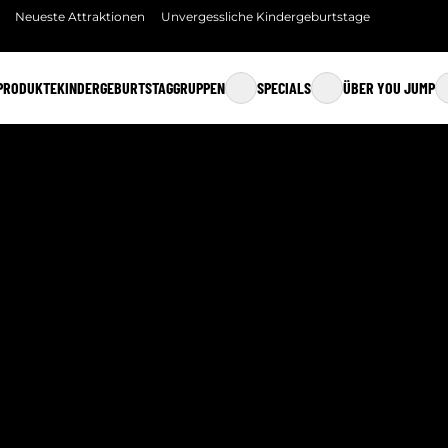
Neueste Attraktionen
Unvergessliche Kindergeburtstage
PRODUKTE
KINDERGEBURTSTAG
GRUPPEN
SPECIALS
ÜBER YOU JUMP
GRUPPEN
YOU PLAY CAMPS & KURSE
ÜBER YOU JUMP
SCHULEN
MINI JUMP
ESSEN & TRINKEN
FAMILY JUMP
ÜBERNAHME VON 
WEEKEND JUMP
KONTAKT
JUMP CLUB
FAQ
YOU JUMP CARE
SICHERHEIT