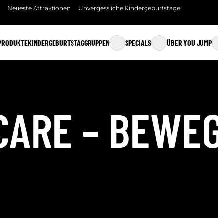
Neueste Attraktionen
Unvergessliche Kindergeburtstage
PRODUKTE
KINDERGEBURTSTAG
GRUPPEN
SPECIALS
ÜBER YOU JUMP
GRUPPEN
YOU PLAY CAMPS & KURSE
ÜBER YOU JUMP
SCHULEN
MINI JUMP
ESSEN & TRINKEN
FAMILY JUMP
ÜBERNAHME VON 
CARE – BEWE
WEEKEND JUMP
KONTAKT
JUMP CLUB
FAQ
YOU JUMP CARE
SICHERHEIT