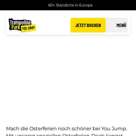
60+ Standorte in Europa
JETZT BUCHEN
MENÜ
OSTERFERIEN BEI YOU
JUMP
Mach die Osterferien noch schöner bei You Jump.
Mit unseren speziellen Osterferien-Deals kannst